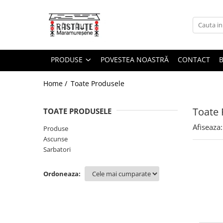
Produse
Sosuri Paste
PRODUSE
POVESTEA NOASTRĂ
CONTACT
Paste colorate cu legume
Home /
Toate Produsele
Paste Simple
Paste gourmet și specialități
Toate 
TOATE PRODUSELE
Paste de post, fără ou
Afiseaza:
Produse
Pachete cadou
Ascunse
Sarbatori
Ordoneaza: