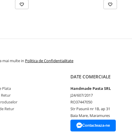
la mai multe in
Politica de Confidentialitate
DATE COMERCIALE
 Plata
Handmade Pasta SRL
e Retur
J24/607/2017
Produselor
RO37447050
de Retur
Str Pasunii nr 1B, ap 31
Baia Mare, Maramures
Contacteaza-ne