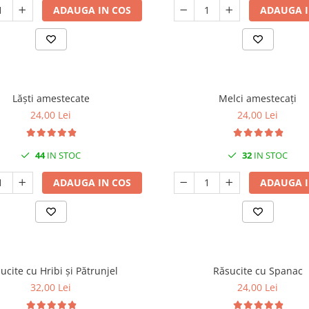
ADAUGA IN COS
ADAUGA I
Lăști amestecate
Melci amestecați
24,00 Lei
24,00 Lei
44
IN STOC
32
IN STOC
ADAUGA IN COS
ADAUGA I
ucite cu Hribi și Pătrunjel
Răsucite cu Spanac
32,00 Lei
24,00 Lei