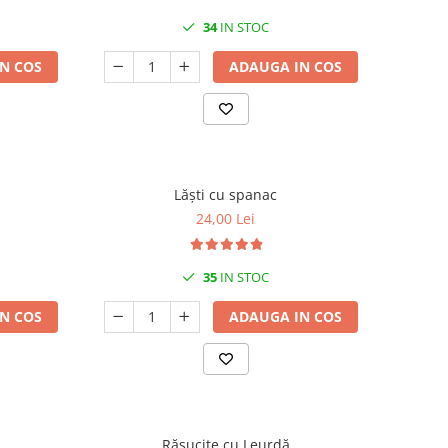
34
IN STOC
N COS
ADAUGA IN COS
Lăști cu spanac
24,00 Lei
35
IN STOC
N COS
ADAUGA IN COS
Răsucite cu Leurdă