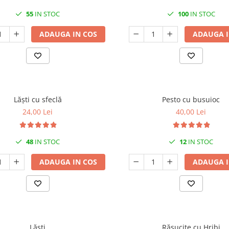
55
IN STOC
100
IN STOC
ADAUGA IN COS
ADAUGA I
Lăști cu sfeclă
Pesto cu busuioc
24,00 Lei
40,00 Lei
48
IN STOC
12
IN STOC
ADAUGA IN COS
ADAUGA I
Lăști
Răsucite cu Hribi