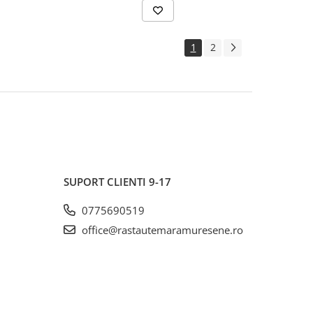
1
2
SUPORT CLIENTI
9-17
0775690519
office@rastautemaramuresene.ro