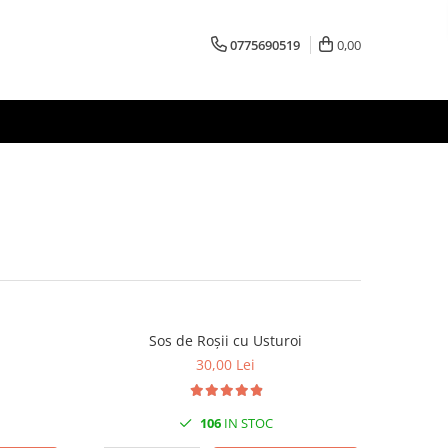
0775690519
0,00
Sos de Roșii cu Usturoi
30,00 Lei
106
IN STOC