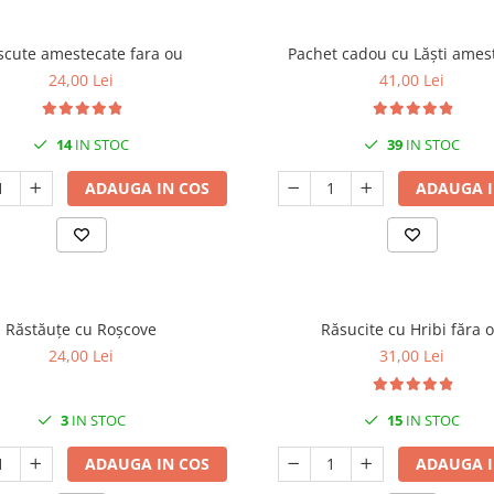
scute amestecate fara ou
Pachet cadou cu Lăști ames
24,00 Lei
41,00 Lei
14
IN STOC
39
IN STOC
ADAUGA IN COS
ADAUGA I
Răstăuțe cu Roșcove
Răsucite cu Hribi făra 
24,00 Lei
31,00 Lei
3
IN STOC
15
IN STOC
ADAUGA IN COS
ADAUGA I