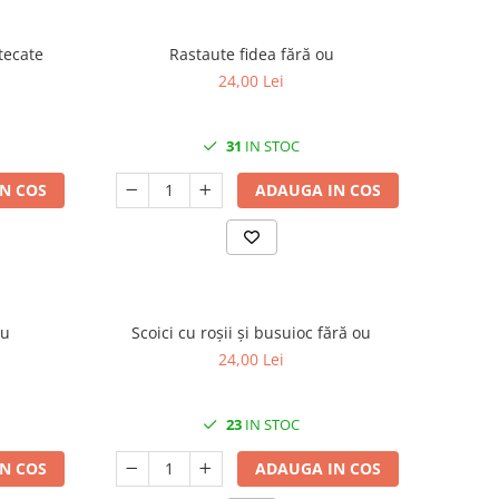
tecate
Rastaute fidea fără ou
24,00 Lei
31
IN STOC
N COS
ADAUGA IN COS
ou
Scoici cu roșii și busuioc fără ou
24,00 Lei
23
IN STOC
N COS
ADAUGA IN COS