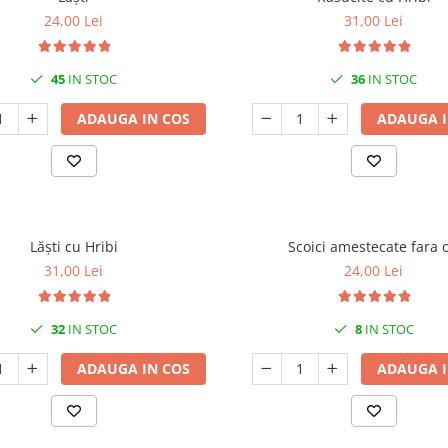
24,00 Lei
31,00 Lei
45
IN STOC
36
IN STOC
ADAUGA IN COS
ADAUGA I
Lăști cu Hribi
Scoici amestecate fara 
31,00 Lei
24,00 Lei
32
IN STOC
8
IN STOC
ADAUGA IN COS
ADAUGA I