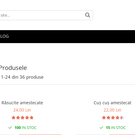
BLOG
Produsele
1-
24
din
36
produse
Răsucite amestecate
Cuș cuș amestecat
24,00 Lei
22,00 Lei
100
IN STOC
15
IN STOC