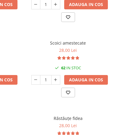
N COS
ADAUGA IN COS
Scoici amestecate
28,00 Lei
62
IN STOC
N COS
ADAUGA IN COS
Răstăuțe fidea
28,00 Lei