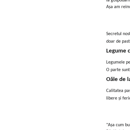
la gospodarii
Așa am reinv
Secretul nos
doar de past
Legume cr
Legumele pe 
O parte sunt
Oăle de l
Calitatea pas
libere și fer
"Așa cum bun