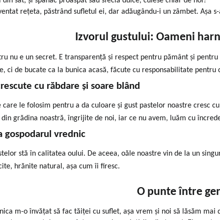
 din sat, și spanac proaspăt sau sfeclă dulce, culese chiar de noi?
entat rețeta, păstrând sufletul ei, dar adăugându-i un zâmbet. Așa s
Izvorul gustului: Oameni harn
tru nu e un secret. E transparență și respect pentru pământ și pentru 
e, ci de bucate ca la bunica acasă, făcute cu responsabilitate pentru c
escute cu răbdare și soare blând
care le folosim pentru a da culoare și gust pastelor noastre cresc c
 din grădina noastră, îngrijite de noi, iar ce nu avem, luăm cu încrede
a gospodarul vrednic
telor stă în calitatea oului. De aceea, oăle noastre vin de la un singu
icite, hrănite natural, așa cum îi firesc.
O punte între gen
ica m-o învățat să fac tăiței cu suflet, așa vrem și noi să lăsăm mai d