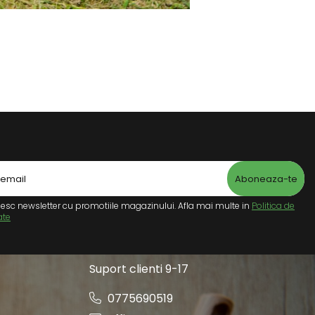
esc newsletter cu promotiile magazinului. Afla mai multe in
Politica de
ate
Suport clienti
9-17
0775690519