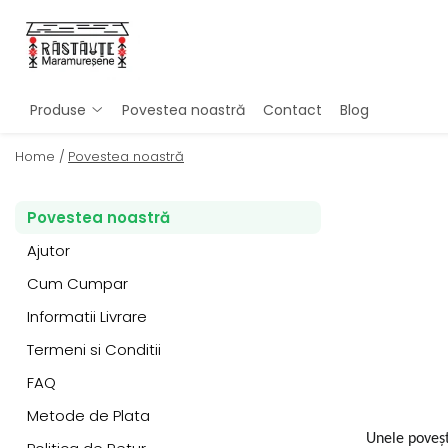
Produse
Sosuri Paste
Produse
Povestea noastră
Contact
Blog
Paste colorate cu legume
Home /
Povestea noastră
Paste Simple
Paste gourmet și specialități
Povestea noastră
Paste de post, fără ou
Ajutor
Pachete cadou
Cum Cumpar
Informatii Livrare
Termeni si Conditii
FAQ
Metode de Plata
Unele poveșt