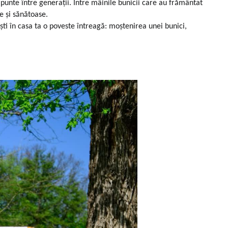
 punte între generații. Între mâinile bunicii care au frământat
e și sănătoase.
ti în casa ta o poveste întreagă: moștenirea unei bunici,