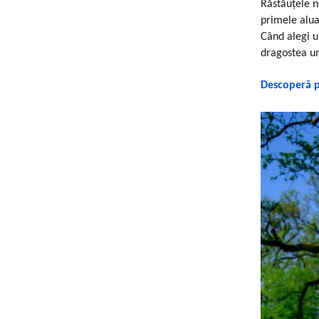
Răstăuțele n
primele alua
Când alegi 
dragostea un
Descoperă pr