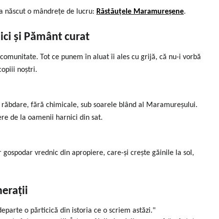
-a născut o mândrețe de lucru:
Răstăuțele Maramureșene
.
ici și Pământ curat
comunitate. Tot ce punem în aluat îi ales cu grijă, că nu-i vorbă
opiii noștri.
u răbdare, fără chimicale, sub soarele blând al Maramureșului.
re de la oamenii harnici din sat.
r gospodar vrednic din apropiere, care-și crește găinile la sol,
erații
eparte o părticică din istoria ce o scriem astăzi."