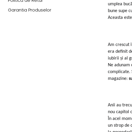
Politica de Retur
umplea bucăt
Garantia Produselor
bune supe cu
Aceasta este
Am crescut î
era definit 
iubirii și al gr
Ne adunam cu
complicate. 
magazine:
s
Anii au trecu
nou capitol 
În acel mome
un strop de 