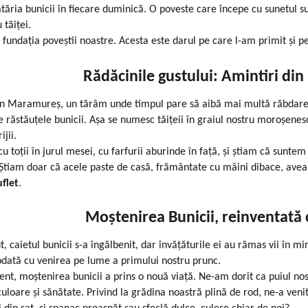
ăria bunicii în fiecare duminică. O poveste care începe cu sunetul su
 tăiței.
 fundația poveștii noastre. Acesta este darul pe care l-am primit și p
Rădăcinile gustului: Amintiri d
n Maramureș, un tărâm unde timpul pare să aibă mai multă răbdare ș
de răstăuțele bunicii. Așa se numesc tăițeii în graiul nostru moroșene
ijii.
 toții în jurul mesei, cu farfurii aburinde în față, și știam că sunte
Știam doar că acele paste de casă, frământate cu mâini dibace, aveau
uflet
.
Moștenirea Bunicii, reinventată 
t, caietul bunicii s-a îngălbenit, dar învățăturile ei au rămas vii în m
odată cu venirea pe lume a primului nostru prunc.
nt, moștenirea bunicii a prins o nouă viață. Ne-am dorit ca puiul nost
culoare și sănătate. Privind la grădina noastră plină de rod, ne-a veni