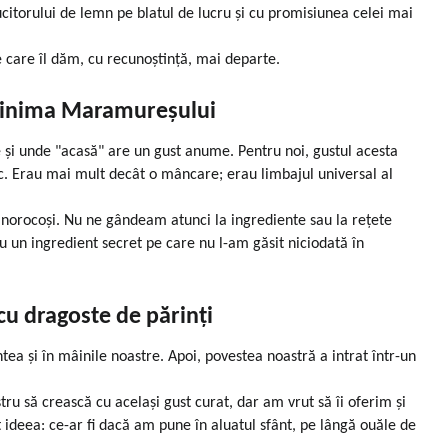
citorului de lemn pe blatul de lucru și cu promisiunea celei mai
e care îl dăm, cu recunoștință, mai departe.
in inima Maramureșului
i unde "acasă" are un gust anume. Pentru noi, gustul acesta
sc. Erau mai mult decât o mâncare; erau limbajul universal al
m norocoși. Nu ne gândeam atunci la ingrediente sau la rețete
 un ingredient secret pe care nu l-am găsit niciodată în
cu dragoste de părinți
intea și în mâinile noastre. Apoi, povestea noastră a intrat într-un
ru să crească cu același gust curat, dar am vrut să îi oferim și
t ideea: ce-ar fi dacă am pune în aluatul sfânt, pe lângă ouăle de