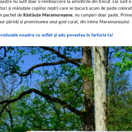
oastre nu sunt doar o reîntoarcere la amintirile din trecut. Ele sunt o
turi și mânuțele copiilor noștri care se bucură acum de paste colorat
un pachet de
Răstăuțe Maramureșene
, nu cumperi doar paste. Primeș
or părinți și promisiunea unui gust curat, din inima Maramureșului.
odusele noastre cu suflet și adu povestea în farfuria ta!