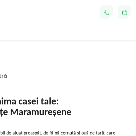
tră
nima casei tale:
ăuțe Maramureșene
bil de aluat proaspăt, de făină cernută și ouă de țară, care