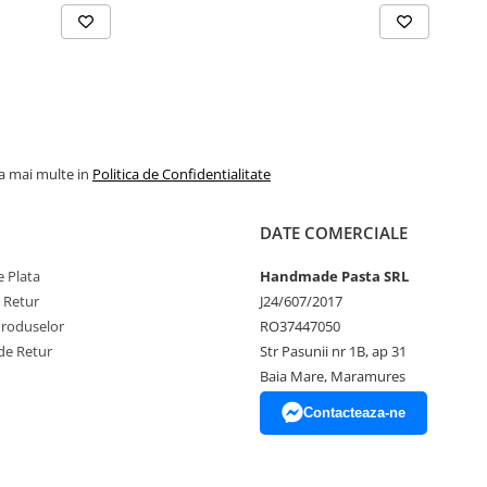
la mai multe in
Politica de Confidentialitate
DATE COMERCIALE
 Plata
Handmade Pasta SRL
e Retur
J24/607/2017
Produselor
RO37447050
de Retur
Str Pasunii nr 1B, ap 31
Baia Mare, Maramures
Contacteaza-ne