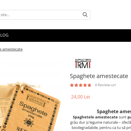
BLOG
e amestecate
Spaghete amestecate
4 Review-uri
24,00 Lei
Spaghete amest
Spaghetele amestecate
sunt
p
grâu dur și legume naturale – sfeclă
biodegradabile, pentru ca tu să pr