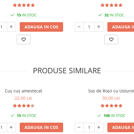
15
IN STOC
32
IN STOC
ADAUGA IN COS
ADAUGA I
PRODUSE SIMILARE
Cuș cuș amestecat
Sos de Roșii cu Usturoi
22,00 Lei
30,00 Lei
15
IN STOC
108
IN STOC
ADAUGA IN COS
ADAUGA I