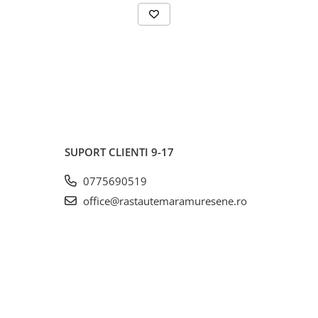
SUPORT CLIENTI
9-17
0775690519
office@rastautemaramuresene.ro