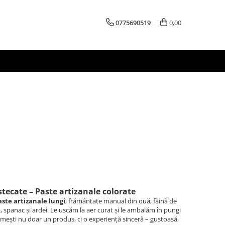
0775690519
0,00
ecate – Paste artizanale colorate
aste artizanale lungi
, frământate manual din ouă, făină de
, spanac și ardei. Le uscăm la aer curat și le ambalăm în pungi
imești nu doar un produs, ci o experiență sinceră – gustoasă,