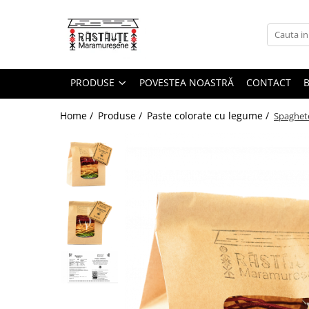
Produse
Sosuri Paste
PRODUSE
POVESTEA NOASTRĂ
CONTACT
Paste colorate cu legume
Home /
Produse /
Paste colorate cu legume /
Spaghet
Paste Simple
Paste gourmet și specialități
Paste de post, fără ou
Pachete cadou