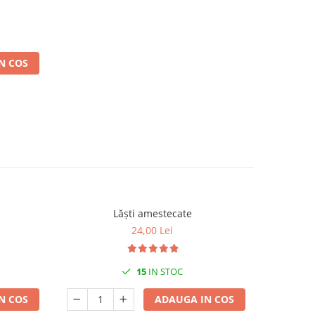
N COS
Lăști amestecate
24,00 Lei
15
IN STOC
N COS
ADAUGA IN COS