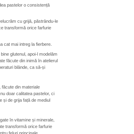
ea pastelor o consistență
elucrăm cu grijă, păstrându-le
ce transformă orice farfurie
a cat mai intreg la fierbere.
 bine glutenul, apoi-l modelăm
ate făcute din inimă în atelierul
eraturi blânde, ca să-și
 făcute din materiale
 doar calitatea pastelor, ci
e și de grija față de mediul
ate în vitamine și minerale,
nte transformă orice farfurie
ntru feluri principale