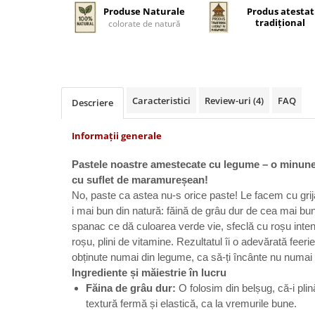
Produse Naturale
Produs atestat
tradițional
colorate de natură
Caracteristici
Review-uri
(4)
FAQ
Descriere
Informații generale
Pastele noastre amestecate cu legume – o minune 
cu suflet de maramureșean!
No, paste ca astea nu-s orice paste! Le facem cu grij
i mai bun din natură: făină de grâu dur de cea mai bun
spanac ce dă culoarea verde vie, sfeclă cu roșu intens
roșu, plini de vitamine. Rezultatul îi o adevărată feer
obținute numai din legume, ca să-ți încânte nu numai g
Ingrediente și măiestrie în lucru
Făina de grâu dur:
O folosim din belșug, că-i plin
textură fermă și elastică, ca la vremurile bune.