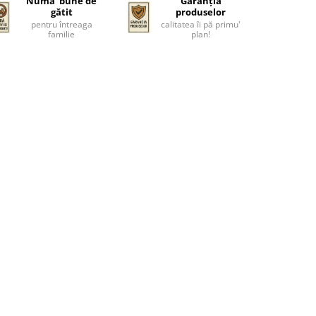
Numa' bune de
Garanția
gătit
produselor
pentru întreaga
calitatea îi pă primu'
familie
plan!