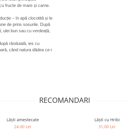
 cu fructe de mare și carne.
ducție – în apă clocotită și le
une de prins sosurile. După
t, ulei bun sau cu verdeață,
după rânduială, ies cu
ioară, când natura dădea ce-i
RECOMANDARI
Lăști amestecate
Lăști cu Hribi
24,00 Lei
31,00 Lei