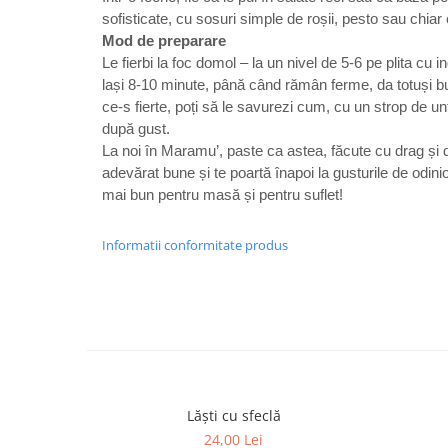
sofisticate, cu sosuri simple de roșii, pesto sau chiar
Mod de preparare
Le fierbi la foc domol – la un nivel de 5-6 pe plita cu in
lași 8-10 minute, până când rămân ferme, da totuși b
ce-s fierte, poți să le savurezi cum, cu un strop de un
după gust.
La noi în Maramu’, paste ca astea, făcute cu drag și 
adevărat bune și te poartă înapoi la gusturile de odin
mai bun pentru masă și pentru suflet!
Informatii conformitate produs
Lăști cu sfeclă
24,00 Lei