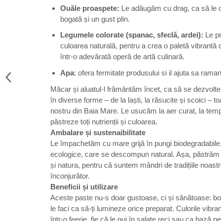
Ouăle proaspete:
Le adăugăm cu drag, ca să le d
bogată și un gust plin.
Legumele colorate (spanac, sfeclă, ardei):
Le pr
culoarea naturală, pentru a crea o paletă vibrantă 
într-o adevărată operă de artă culinară.
Apa
: ofera fermitate produsului si il ajuta sa raman
Măcar și aluatul-l frământăm încet, ca să se dezvolte
în diverse forme – de la laști, la răsucite și scoici – to
nostru din Baia Mare. Le usucăm la aer curat, la temp
păstreze toți nutrienții și culoarea.
Ambalare și sustenaibilitate
Le împachetăm cu mare grijă în pungi biodegradabile,
ecologice, care se descompun natural. Așa, păstrăm nu
și natura, pentru că suntem mândri de tradițiile noastr
înconjurător.
Beneficii și utilizare
Aceste paste nu-s doar gustoase, ci și sănătoase: bog
le faci ca să-ți lumineze orice preparat. Culorile vibra
într-o feerie, fie că le pui în salate reci sau ca bază pe