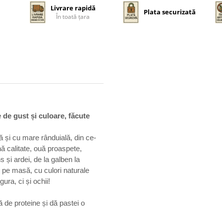
Livrare rapidă
Plata securizată
În toată țara
de gust și culoare, făcute
ă și cu mare rânduială, din ce-
ă calitate, ouă proaspete,
 și ardei, de la galben la
ie pe masă, cu culori naturale
ura, ci și ochii!
ă de proteine și dă pastei o