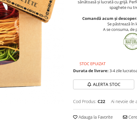
sănătoasă și lucrată cu grijă. Per
spaghete nu trec
Comandă acum și descoperă
Se păstrează în l
A se consuma, de pr
STOC EPUIZAT
Durata de livrare:
3-4 zile lucrato
ALERTA STOC
Cod Produs:
C22
Ai nevoie de 
Adauga la Favorite
Cere 