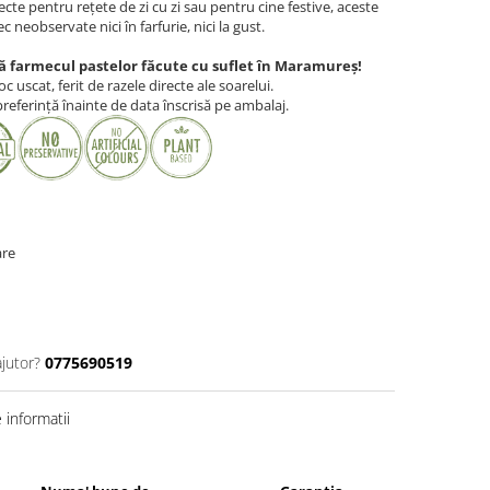
fecte pentru rețete de zi cu zi sau pentru cine festive, aceste
 neobservate nici în farfurie, nici la gust.
 farmecul pastelor făcute cu suflet în Maramureș!
oc uscat, ferit de razele directe ale soarelui.
eferință înainte de data înscrisă pe ambalaj.
are
ajutor?
0775690519
informatii