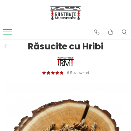
Produse
Sosuri Paste
Paste colorate cu legume
Răsucite cu Hribi
Paste Simple
Paste gourmet și specialități
Paste de post, fără ou
6 Review-uri
Pachete cadou