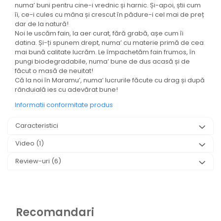
numa’ buni pentru cine-i vrednic și harnic. Și-apoi, știi cum
îi, ce-i cules cu mâna și crescut în pădure-i cel mai de preț
dar de la natură!
Noi le uscăm fain, la aer curat, fără grabă, așe cum îi
datina. Și-ți spunem drept, numa’ cu materie primă de cea
mai bună calitate lucrăm. Le împachetăm fain frumos, în
pungi biodegradabile, numa’ bune de dus acasă și de
făcut o masă de neuitat!
Că la noi în Maramu’, numa’ lucrurile făcute cu drag și după
rânduială ies cu adevărat bune!
Informatii conformitate produs
Caracteristici
Video
(1)
Review-uri
(6)
Recomandari