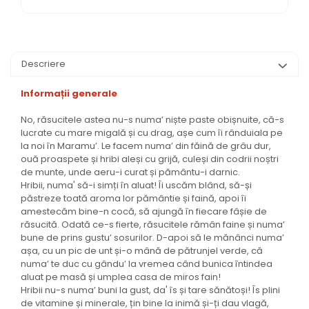
Descriere
Informații generale
No, răsucitele astea nu-s numa’ niște paste obișnuite, că-s
lucrate cu mare migală și cu drag, așe cum îi rânduiala pe
la noi în Maramu’. Le facem numa’ din făină de grâu dur,
ouă proaspete și hribi aleși cu grijă, culeși din codrii noștri
de munte, unde aeru-i curat și pământu-i darnic.
Hribii, numa' să-i simți în aluat! Îi uscăm blând, să-și
păstreze toată aroma lor pământie și faină, apoi îi
amestecăm bine-n cocă, să ajungă în fiecare fâșie de
răsucită. Odată ce-s fierte, răsucitele rămân faine și numa’
bune de prins gustu’ sosurilor. D-apoi să le mănânci numa’
așa, cu un pic de unt și-o mână de pătrunjel verde, că
numa’ te duc cu gându’ la vremea când bunica întindea
aluat pe masă și umplea casa de miros fain!
Hribii nu-s numa’ buni la gust, da' îs și tare sănătoși! Îs plini
de vitamine și minerale, țin bine la inimă și-ți dau vlagă,