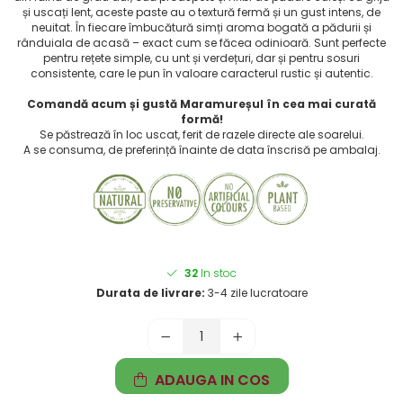
și uscați lent, aceste paste au o textură fermă și un gust intens, de
neuitat. În fiecare îmbucătură simți aroma bogată a pădurii și
rânduiala de acasă – exact cum se făcea odinioară. Sunt perfecte
pentru rețete simple, cu unt și verdețuri, dar și pentru sosuri
consistente, care le pun în valoare caracterul rustic și autentic.
Comandă acum și gustă Maramureșul în cea mai curată
formă!
Se păstrează în loc uscat, ferit de razele directe ale soarelui.
A se consuma, de preferință înainte de data înscrisă pe ambalaj.
32
In stoc
Durata de livrare:
3-4 zile lucratoare
ADAUGA IN COS