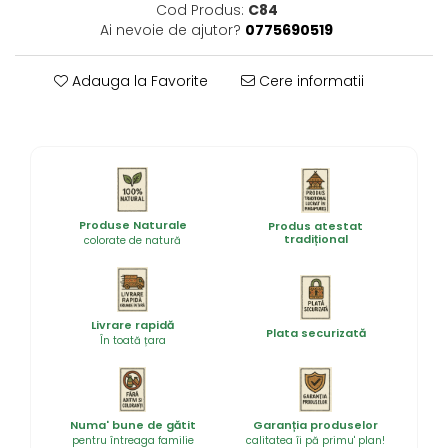
Cod Produs:
C84
Ai nevoie de ajutor?
0775690519
Adauga la Favorite
Cere informatii
Produse Naturale
Produs atestat
tradițional
colorate de natură
Livrare rapidă
Plata securizată
În toată țara
Numa' bune de gătit
Garanția produselor
pentru întreaga familie
calitatea îi pă primu' plan!