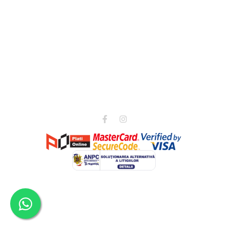
Magazinul meu
Clienti
Date comerciale
Suport clienti
9-17
0775690519
office@rastautemaramuresene.ro
©Copyright Handmade Pasta SRL 2026
Platforma E-commerce by
Gomag