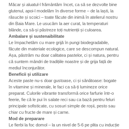
Măcar și aluatul-l frământăm încet, ca să se dezvolte bine
glutenul, apoi-l modelăm în diverse forme – de la laști, la
răsucite și scoici – toate făcute din inimă în atelierul nostru
din Baia Mare. Le usucăm la aer curat, la temperaturi
blânde, ca să-și păstreze toți nutrienții și culoarea.
Ambalare și sustenaibilitate
Le împachetăm cu mare grijă în pungi biodegradabile,
făcute din materiale ecologice, care se descompun natural.
Așa, păstrăm nu doar calitatea pastelor, ci și natura, pentru
că suntem mândri de tradițiile noastre și de grija față de
mediul înconjurător.
Beneficii și utilizare
Aceste paste nu-s doar gustoase, ci și sănătoase: bogate
în vitamine și minerale, le faci ca să-ți lumineze orice
preparat. Culorile vibrante transformă orice farfurie într-o
feerie, fie că le pui în salate reci sau ca bază pentru feluri
principale sofisticate, cu sosuri simple de roșii, pesto sau
chiar cu fructe de mare și carne.
Mod de preparare
Le fierbi la foc domol – la un nivel de 5-6 pe plita cu inducție