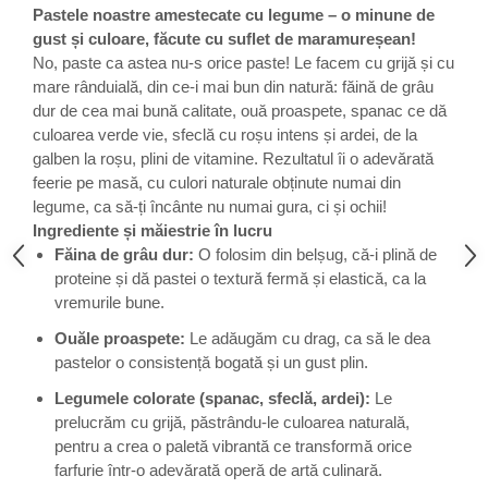
Pastele noastre amestecate cu legume – o minune de
gust și culoare, făcute cu suflet de maramureșean!
No, paste ca astea nu-s orice paste! Le facem cu grijă și cu
mare rânduială, din ce-i mai bun din natură: făină de grâu
dur de cea mai bună calitate, ouă proaspete, spanac ce dă
culoarea verde vie, sfeclă cu roșu intens și ardei, de la
galben la roșu, plini de vitamine. Rezultatul îi o adevărată
feerie pe masă, cu culori naturale obținute numai din
legume, ca să-ți încânte nu numai gura, ci și ochii!
Ingrediente și măiestrie în lucru
Făina de grâu dur:
O folosim din belșug, că-i plină de
proteine și dă pastei o textură fermă și elastică, ca la
vremurile bune.
Ouăle proaspete:
Le adăugăm cu drag, ca să le dea
pastelor o consistență bogată și un gust plin.
Legumele colorate (spanac, sfeclă, ardei):
Le
prelucrăm cu grijă, păstrându-le culoarea naturală,
pentru a crea o paletă vibrantă ce transformă orice
farfurie într-o adevărată operă de artă culinară.