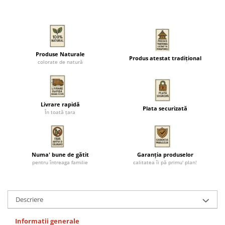
Produse Naturale
Produs atestat tradițional
colorate de natură
Livrare rapidă
Plata securizată
În toată țara
Numa' bune de gătit
Garanția produselor
pentru întreaga familie
calitatea îi pă primu' plan!
Descriere
Informatii generale