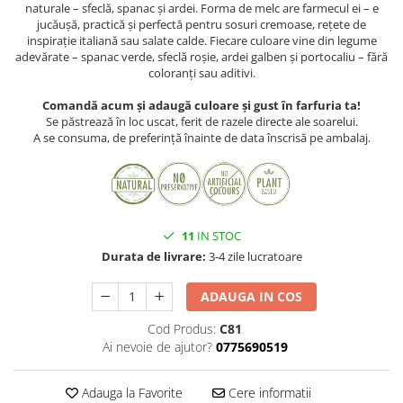
naturale – sfeclă, spanac și ardei. Forma de melc are farmecul ei – e
jucăușă, practică și perfectă pentru sosuri cremoase, rețete de
inspirație italiană sau salate calde. Fiecare culoare vine din legume
adevărate – spanac verde, sfeclă roșie, ardei galben și portocaliu – fără
coloranți sau aditivi.
Comandă acum și adaugă culoare și gust în farfuria ta!
Se păstrează în loc uscat, ferit de razele directe ale soarelui.
A se consuma, de preferință înainte de data înscrisă pe ambalaj.
11
IN STOC
Durata de livrare:
3-4 zile lucratoare
ADAUGA IN COS
Cod Produs:
C81
Ai nevoie de ajutor?
0775690519
Adauga la Favorite
Cere informatii