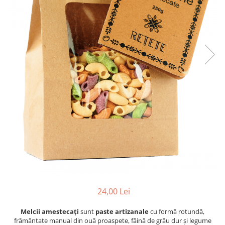
24,00 Lei
Melcii amestecați
sunt
paste artizanale
cu formă rotundă,
frământate manual din ouă proaspete, făină de grâu dur și legume