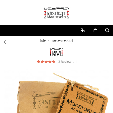
Produse
Sosuri Paste
Paste colorate cu legume
Melci amestecați
Paste Simple
Paste gourmet și specialități
Paste de post, fără ou
3 Review-uri
Pachete cadou