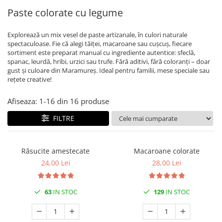
Paste colorate cu legume
Explorează un mix vesel de paste artizanale, în culori naturale
spectaculoase. Fie că alegi tăiței, macaroane sau cușcuș, fiecare
sortiment este preparat manual cu ingrediente autentice: sfeclă,
spanac, leurdă, hribi, urzici sau trufe. Fără aditivi, fără coloranți – doar
gust și culoare din Maramureș. Ideal pentru familii, mese speciale sau
rețete creative!
Afiseaza:
1-
16
din
16
produse
FILTRE
Răsucite amestecate
Macaroane colorate
24,00 Lei
28,00 Lei
63
IN STOC
129
IN STOC