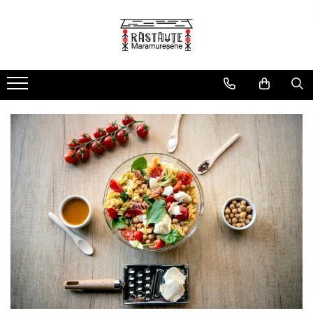
Produse
Sosuri Paste
Paste colorate cu legume
Paste Simple
Paste gourmet și specialități
Paste de post, fără ou
Pachete cadou