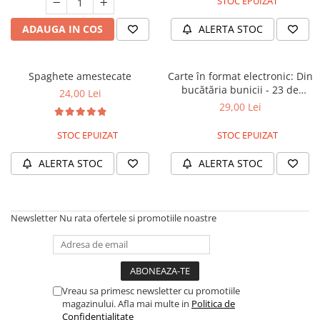
STOC EPUIZAT
ADAUGA IN COS
ALERTA STOC
Spaghete amestecate
Carte în format electronic: Din
bucătăria bunicii - 23 de
24,00 Lei
rețete cu paste
29,00 Lei
STOC EPUIZAT
STOC EPUIZAT
ALERTA STOC
ALERTA STOC
Newsletter
Nu rata ofertele si promotiile noastre
Vreau sa primesc newsletter cu promotiile
magazinului. Afla mai multe in
Politica de
Confidentialitate