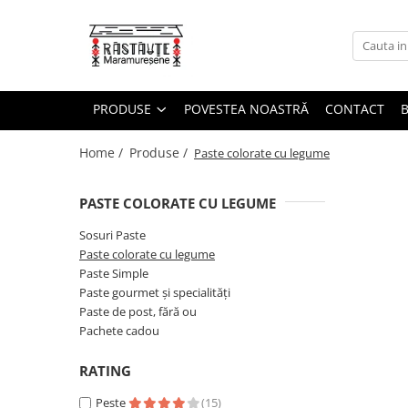
Produse
Sosuri Paste
PRODUSE
POVESTEA NOASTRĂ
CONTACT
Paste colorate cu legume
Home /
Produse /
Paste colorate cu legume
Paste Simple
Paste gourmet și specialități
PASTE COLORATE CU LEGUME
Paste de post, fără ou
Sosuri Paste
Pachete cadou
Paste colorate cu legume
Paste Simple
Paste gourmet și specialități
Paste de post, fără ou
Pachete cadou
RATING
Peste
(15)