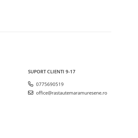
SUPORT CLIENTI
9-17
0775690519
office@rastautemaramuresene.ro