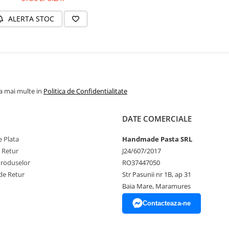
ALERTA STOC
la mai multe in
Politica de Confidentialitate
DATE COMERCIALE
 Plata
Handmade Pasta SRL
e Retur
J24/607/2017
Produselor
RO37447050
de Retur
Str Pasunii nr 1B, ap 31
Baia Mare, Maramures
Contacteaza-ne