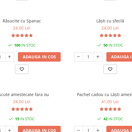
Răsucite cu Spanac
Lăști cu sfeclă
24,00 Lei
24,00 Lei
100
IN STOC
50
IN STOC
ADAUGA IN COS
ADAUGA I
scute amestecate fara ou
Pachet cadou cu Lăști ames
24,00 Lei
41,00 Lei
15
IN STOC
42
IN STOC
ADAUGA IN COS
ADAUGA I