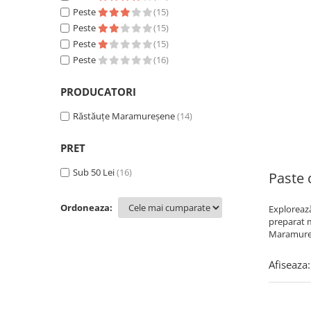
Peste
(15)
Peste
(15)
Peste
(15)
Peste
(16)
PRODUCATORI
Răstăuțe Maramureșene
(14)
PRET
Sub 50 Lei
(16)
Paste 
Ordoneaza:
Explorează
preparat m
Maramureș.
Afiseaza: