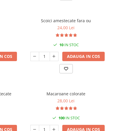
Scoici amestecate fara ou
24,00 Lei
10
IN STOC
N COS
ADAUGA IN COS
tecate
Macaroane colorate
28,00 Lei
100
IN STOC
N COS
ADAUGA IN COS