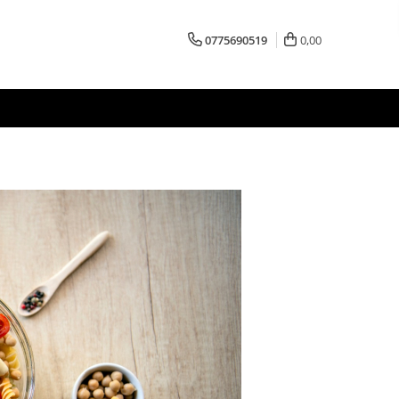
0775690519
0,00