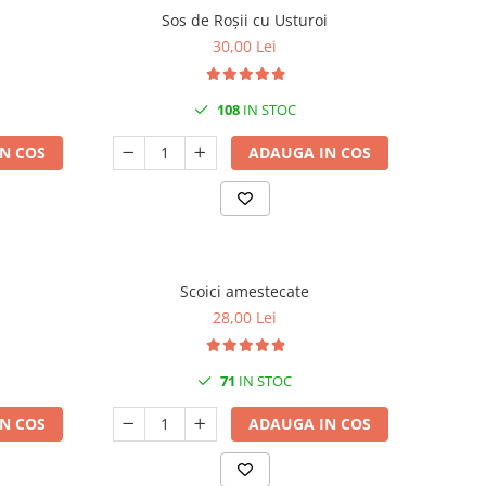
Sos de Roșii cu Usturoi
30,00 Lei
108
IN STOC
N COS
ADAUGA IN COS
Scoici amestecate
28,00 Lei
71
IN STOC
N COS
ADAUGA IN COS